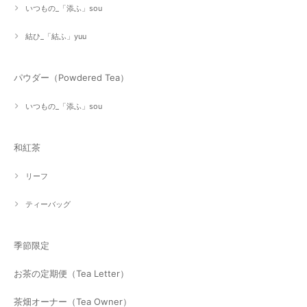
いつもの_「添ふ」sou
結ひ_「結ふ」yuu
パウダー（Powdered Tea）
いつもの_「添ふ」sou
和紅茶
リーフ
ティーバッグ
季節限定
お茶の定期便（Tea Letter）
茶畑オーナー（Tea Owner）