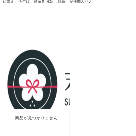
に加え、今年は「緑薫る 水出し緑茶」が仲間入り♪