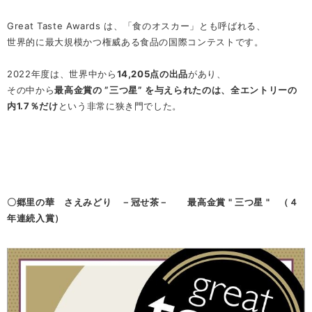
Great Taste Awards は、「食のオスカー」とも呼ばれる、
世界的に最大規模かつ権威ある食品の国際コンテストです。
2022年度は、世界中から
14,205点の出品
があり、
その中から
最高金賞の ”三つ星” を与えられたのは、全エントリーの
内1.7％だけ
という非常に狭き門でした。
〇郷里の華 さえみどり －冠せ茶－ 最高金賞 " 三つ星 " （４
年連続入賞）