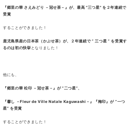
『郷里の華 さえみどり －冠せ茶－』が、最高 "三つ星" を２年連続で
受賞
することができました！
鹿児島県産の日本茶（かぶせ茶）が、２年連続で ” 三つ星 ” を受賞す
るのは初の快挙
となりました！
他にも、
『郷里の華 松印 －冠せ茶－』が ”二つ星”、
『馨し －Fleur de Ville Natale Kaguwashi－』『梅印』が
”一つ
星” を受賞
することができました！