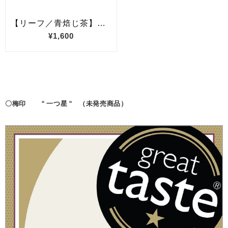
〇梅印
" 一つ星 "
（未発売商品）