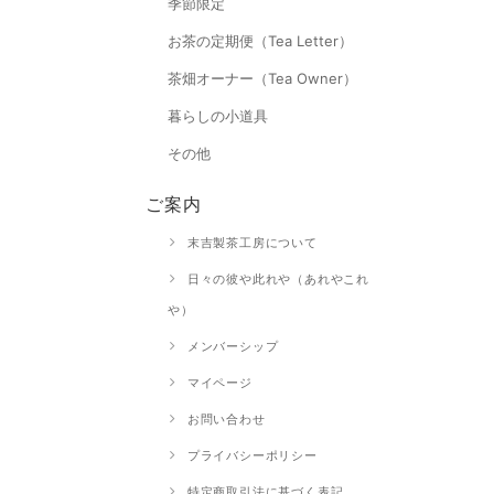
季節限定
お茶の定期便（Tea Letter）
茶畑オーナー（Tea Owner）
暮らしの小道具
その他
ご案内
末吉製茶工房について
日々の彼や此れや（あれやこれ
や）
メンバーシップ
マイページ
お問い合わせ
プライバシーポリシー
特定商取引法に基づく表記