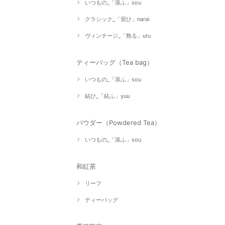
いつもの_「添ふ」sou
クラシック_「習ひ」narai
ヴィンテージ_「熟る」uru
ティーバッグ（Tea bag）
いつもの_「添ふ」sou
結ひ_「結ふ」yuu
パウダー（Powdered Tea）
いつもの_「添ふ」sou
和紅茶
リーフ
ティーバッグ