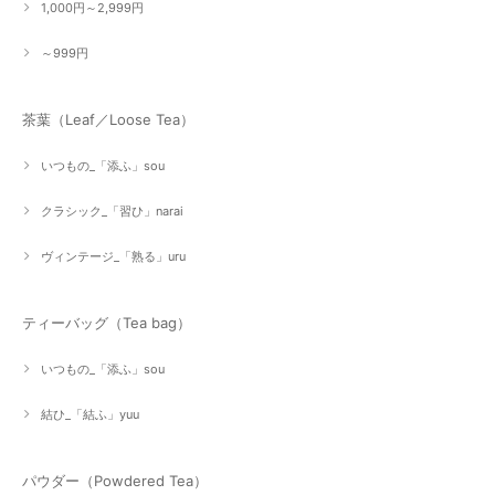
1,000円～2,999円
～999円
茶葉（Leaf／Loose Tea）
いつもの_「添ふ」sou
クラシック_「習ひ」narai
ヴィンテージ_「熟る」uru
ティーバッグ（Tea bag）
いつもの_「添ふ」sou
結ひ_「結ふ」yuu
パウダー（Powdered Tea）