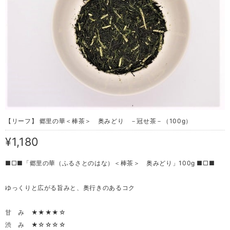
【リーフ】 郷里の華＜棒茶＞ 奥みどり －冠せ茶－（100g）
¥1,180
■□■「郷里の華（ふるさとのはな）＜棒茶＞ 奥みどり」100g ■□■
ゆっくりと広がる旨みと、奥行きのあるコク
甘 み ★★★★☆
渋 み ★☆☆☆☆