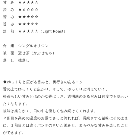
甘 み ★★★★☆
渋 み ★☆☆☆☆
苦 み ★★★☆☆
旨 み ★★★☆☆
焙 煎 ★★★☆☆（Light Roast）
合 組 シングルオリジン
被 覆 冠せ茶（かぶせちゃ）
蒸 し 強蒸し
◆ゆっくりと広がる旨みと、奥行きのあるコク
舌の上でゆっくりと広がり、そして、ゆっくりと消えていく。
棒茶らしい甘みとほのかな香ばしさ、透明感のある旨みは何度でも味わい
たくなります。
後味は柔らかく、口の中を優しく包み続けてくれます。
２煎目を高めの温度のお湯でさっと淹れれば、長続きする後味はそのまま
に、１煎目とは違うパンチのきいた渋みと、まろやかな甘みを楽しむこと
ができます。