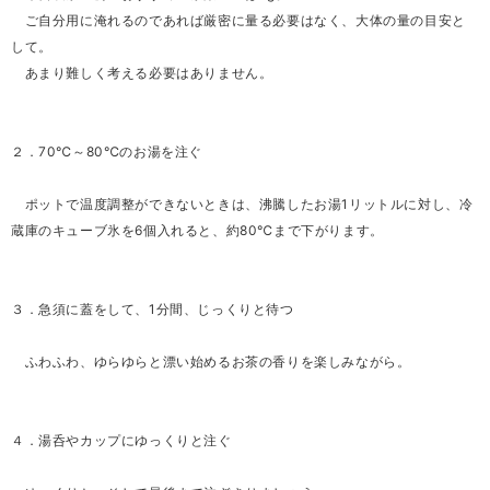
ご自分用に淹れるのであれば厳密に量る必要はなく、大体の量の目安と
して。
あまり難しく考える必要はありません。
２．70℃～80℃のお湯を注ぐ
ポットで温度調整ができないときは、沸騰したお湯1リットルに対し、冷
蔵庫のキューブ氷を6個入れると、約80℃まで下がります。
３．急須に蓋をして、1分間、じっくりと待つ
ふわふわ、ゆらゆらと漂い始めるお茶の香りを楽しみながら。
４．湯呑やカップにゆっくりと注ぐ