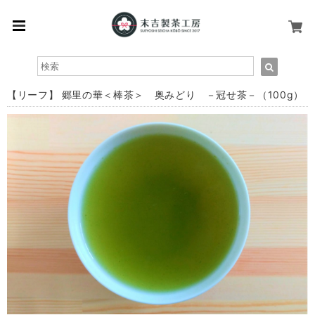
【リーフ】 郷里の華＜棒茶＞ 奥みどり －冠せ茶－（100g）